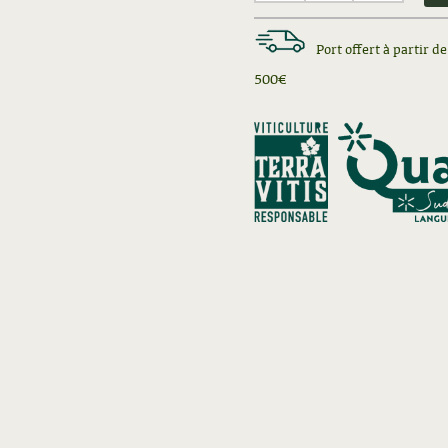
Grande
Port offert à partir 
Cuvée
500€
rouge
[Magnum
2016]