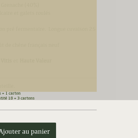
) Grenache (40%)
lcaire et galets roulés
ion pré fermentaire. Longue cuvaison 25
ût de chêne français neuf
Vitis
et
Haute Valeur
uteille.
s = 1 carton
tité 18 = 3 cartons
Ajouter au panier