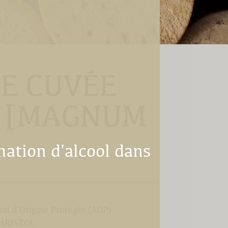
E CUVÉE
 [MAGNUM
mation d'alcool dans
ion d’Origine Protégée (AOP)
HRISTOL