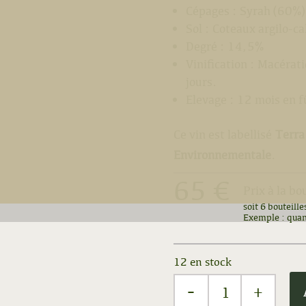
Cépages : Syrah (60%
Sol : Coteaux argilo-ca
Degré : 14,5%
Vinification : Macérat
jours.
Elevage : 12 mois en f
Ce vin est labellisé
Terra 
Environnementale
.
65 €
Prix à la bo
soit 6 bouteille
Exemple : quan
12 en stock
-
quantité
+
de