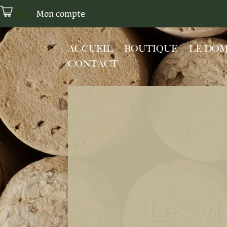
Mon compte
(
0
)
ACCUEIL
BOUTIQUE
LE DO
CONTACT
Les v